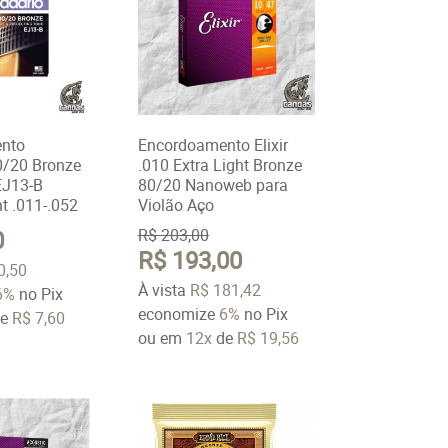
nto
Encordoamento Elixir
0/20 Bronze
.010 Extra Light Bronze
EJ13-B
80/20 Nanoweb para
t .011-.052
Violão Aço
0
R$ 203,00
R$ 193,00
0,50
À vista
R$ 181,42
6%
no Pix
economize
6%
no Pix
e
R$ 7,60
ou em
12x
de
R$ 19,56