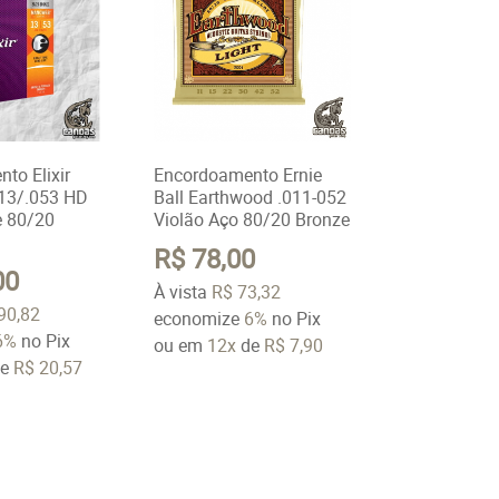
to Elixir
Encordoamento Ernie
13/.053 HD
Ball Earthwood .011-052
e 80/20
Violão Aço 80/20 Bronze
R$ 78,00
00
À vista
R$ 73,32
90,82
economize
6%
no Pix
6%
no Pix
ou em
12x
de
R$ 7,90
e
R$ 20,57