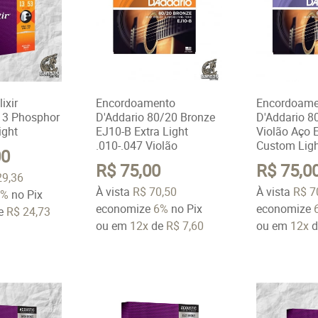
ixir
Encordoamento
Encordoame
13 Phosphor
D'Addario 80/20 Bronze
D'Addario 8
ight
EJ10-B Extra Light
Violão Aço 
.010-.047 Violão
Custom Ligh
00
R$ 75,00
R$ 75,0
29,36
À vista
R$ 70,50
À vista
R$ 7
6%
no Pix
economize
6%
no Pix
economize
e
R$ 24,73
ou em
12x
de
R$ 7,60
ou em
12x
d