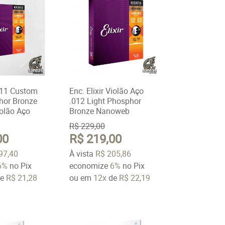
.011 Custom
Enc. Elixir Violão Aço
hor Bronze
.012 Light Phosphor
olão Aço
Bronze Nanoweb
R$ 229,00
00
R$ 219,00
97,40
À vista
R$ 205,86
6%
no Pix
economize
6%
no Pix
e
R$ 21,28
ou em
12x
de
R$ 22,19