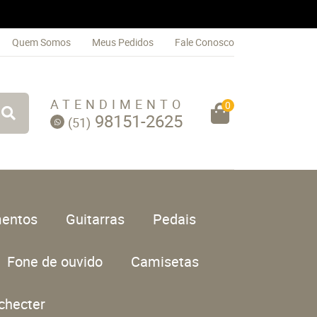
Quem Somos
Meus Pedidos
Fale Conosco
ATENDIMENTO
0
98151-2625
(51)
entos
Guitarras
Pedais
Fone de ouvido
Camisetas
checter