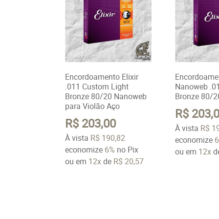
Encordoamento Elixir
Encordoamen
.011 Custom Light
Nanoweb .01
Bronze 80/20 Nanoweb
Bronze 80/2
para Violão Aço
R$ 203,
R$ 203,00
À vista
R$ 1
À vista
R$ 190,82
economize
economize
6%
no Pix
ou em
12x
d
ou em
12x
de
R$ 20,57