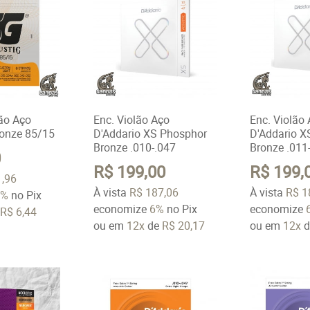
lão Aço
Enc. Violão Aço
Enc. Violão
ronze 85/15
D'Addario XS Phosphor
D'Addario X
Bronze .010-.047
Bronze .011
0
R$ 199,00
R$ 199,
1,96
À vista
R$ 187,06
À vista
R$ 1
6%
no Pix
economize
6%
no Pix
economize
e
R$ 6,44
ou em
12x
de
R$ 20,17
ou em
12x
d