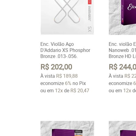
Enc. Violão Aço
Enc. violão El
D'Addario XS Phosphor
Nanoweb .0
Bronze .013-.056.
Bronze HD L
R$ 202,00
R$ 244,
À vista
R$ 189,88
À vista
R$ 2
economize
6%
no Pix
economize
ou em
12x
de
R$ 20,47
ou em
12x
d