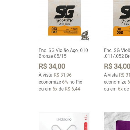
Enc. SG Violão Aço .010
Enc. SG Vio
Bronze 85/15
.011/.052 B
R$ 34,00
R$ 34,0
À vista
R$ 31,96
À vista
R$ 3
economize
6%
no Pix
economize
ou em
6x
de
R$ 6,44
ou em
6x
d