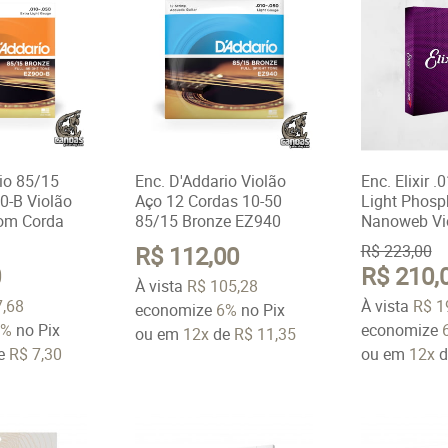
io 85/15
Enc. D'Addario Violão
Enc. Elixir 
0-B Violão
Aço 12 Cordas 10-50
Light Phosp
om Corda
85/15 Bronze EZ940
Nanoweb Vi
R$ 112,00
R$ 223,00
0
R$ 210,
À vista
R$ 105,28
7,68
À vista
R$ 1
economize
6%
no Pix
6%
no Pix
economize
ou em
12x
de
R$ 11,35
e
R$ 7,30
ou em
12x
d