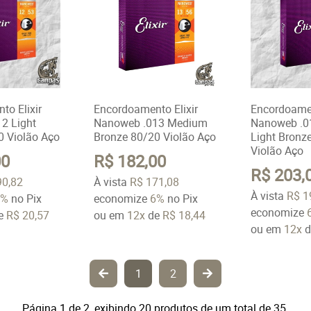
to Elixir
Encordoamento Elixir
Encordoamen
2 Light
Nanoweb .013 Medium
Nanoweb .0
0 Violão Aço
Bronze 80/20 Violão Aço
Light Bronz
Violão Aço
00
R$ 182,00
R$ 203,
90,82
À vista
R$ 171,08
À vista
R$ 1
6%
no Pix
economize
6%
no Pix
economize
e
R$ 20,57
ou em
12x
de
R$ 18,44
ou em
12x
d
1
2
Página 1 de 2, exibindo 20 produtos de um total de 35.