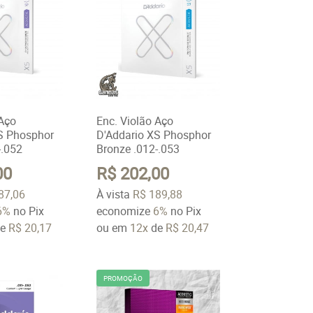
 Aço
Enc. Violão Aço
S Phosphor
D'Addario XS Phosphor
-.052
Bronze .012-.053
00
R$ 202,00
87,06
À vista
R$ 189,88
6%
no Pix
economize
6%
no Pix
e
R$ 20,17
ou em
12x
de
R$ 20,47
PROMOÇÃO