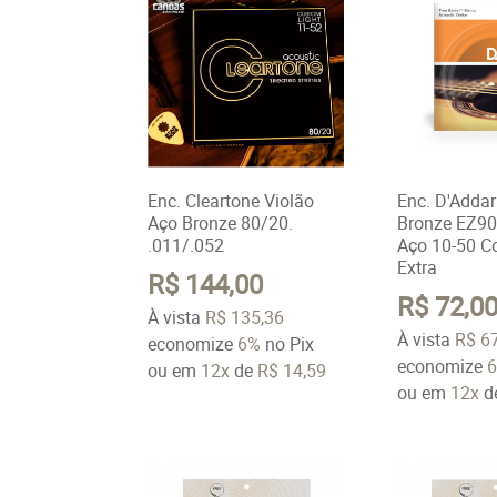
Enc. Cleartone Violão
Enc. D'Addar
Aço Bronze 80/20.
Bronze EZ90
.011/.052
Aço 10-50 C
Extra
R$ 144,00
R$ 72,0
À vista
R$ 135,36
À vista
R$ 6
economize
6%
no Pix
economize
ou em
12x
de
R$ 14,59
ou em
12x
d