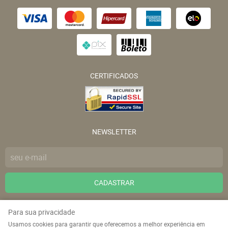
CERTIFICADOS
NEWSLETTER
CADASTRAR
ENDEREÇO
Para sua privacidade
Rua Fernão de Magalhães, 135
-
Harmonia, Canoas
-
RS
Usamos cookies para garantir que oferecemos a melhor experiência em