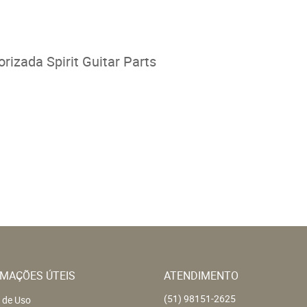
rizada Spirit Guitar Parts
MAÇÕES ÚTEIS
ATENDIMENTO
(51)
98151-2625
 de Uso