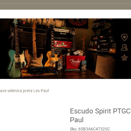
ave seletora preta Les Paul
Escudo Spirit PTGC
Paul
Sku:
65B3A6C47325C