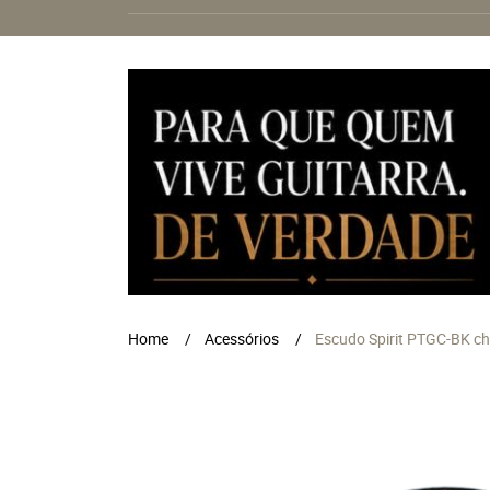
Home
Acessórios
Escudo Spirit PTGC-BK ch