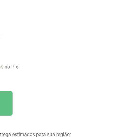
n
6%
no Pix
ntrega estimados para sua região: