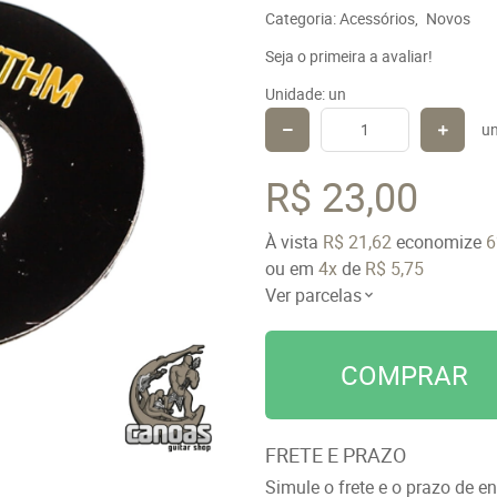
Categoria:
Acessórios
Novos
Seja o primeira a avaliar!
Unidade: un
u
R$ 23,00
À vista
R$ 21,62
economize
ou em
4x
de
R$ 5,75
Ver parcelas
COMPRAR
FRETE E PRAZO
Simule o frete e o prazo de e