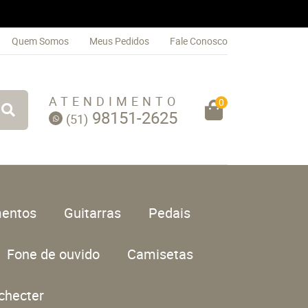
Quem Somos
Meus Pedidos
Fale Conosco
ATENDIMENTO
0
98151-2625
(51)
entos
Guitarras
Pedais
Fone de ouvido
Camisetas
checter