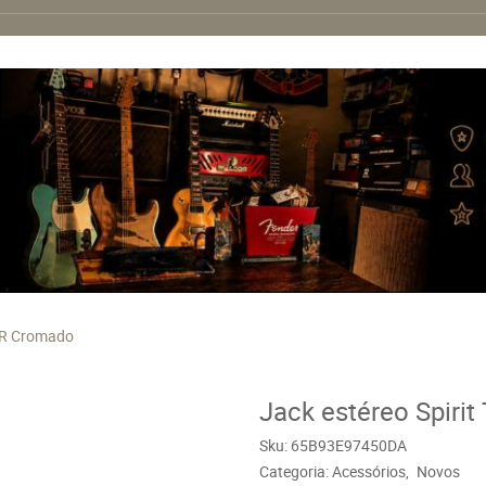
-CR Cromado
Jack estéreo Spir
Sku:
65B93E97450DA
Categoria:
Acessórios
Novos