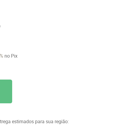
n
6%
no Pix
ntrega estimados para sua região: