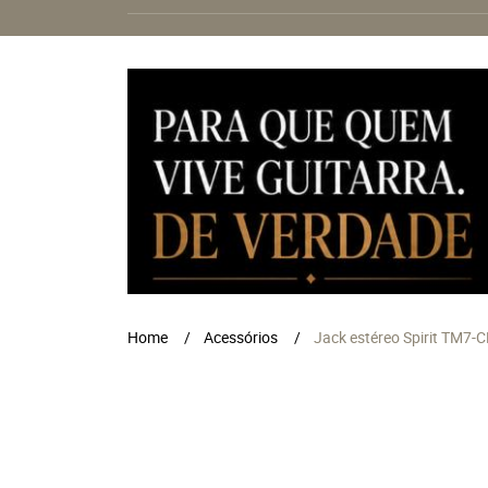
Home
Acessórios
Jack estéreo Spirit TM7