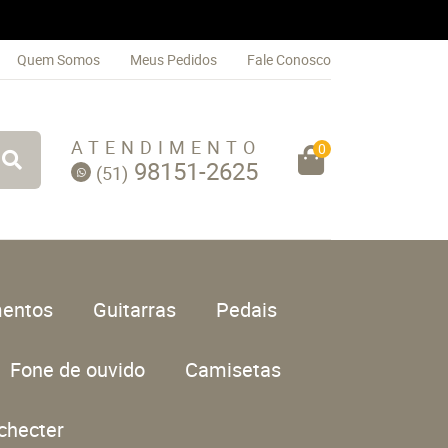
Quem Somos
Meus Pedidos
Fale Conosco
ATENDIMENTO
0
98151-2625
(51)
entos
Guitarras
Pedais
Fone de ouvido
Camisetas
checter