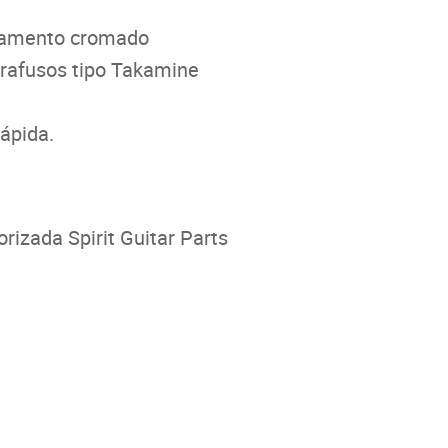
abamento cromado
arafusos tipo Takamine
rápida.
rizada Spirit Guitar Parts