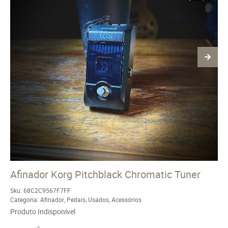
Afinador Korg Pitchblack Chromatic Tuner
Sku:
68C2C9567F7FF
Categoria:
Afinador
,
Pedais
,
Usados
,
Acessórios
Produto Indisponível