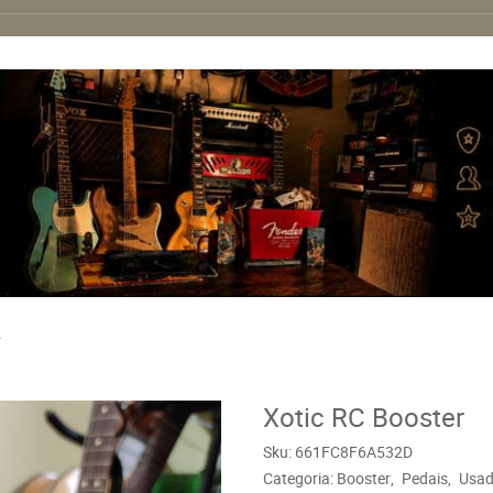
r
Xotic RC Booster
Sku:
661FC8F6A532D
Categoria:
Booster
Pedais
Usa