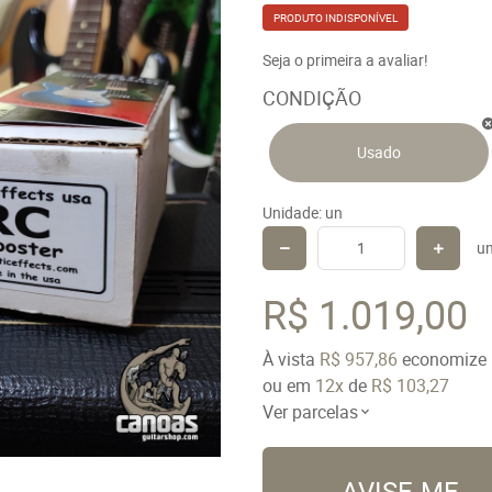
PRODUTO INDISPONÍVEL
Seja o primeira a avaliar!
CONDIÇÃO
Usado
Unidade: un
u
R$ 1.019,00
À vista
R$ 957,86
economize
ou em
12x
de
R$ 103,27
Ver parcelas
AVISE-ME