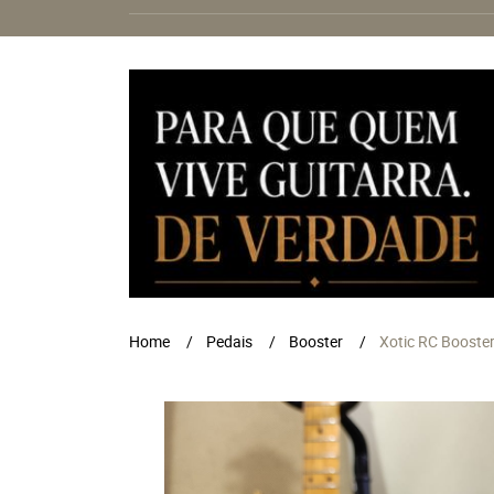
Home
Pedais
Booster
Xotic RC Booste