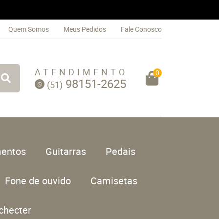
Quem Somos
Meus Pedidos
Fale Conosco
ATENDIMENTO
0
98151-2625
(51)
entos
Guitarras
Pedais
Fone de ouvido
Camisetas
checter