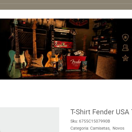
T-Shirt Fender USA
Sku:
6755C1507990B
Categoria:
Camisetas
Novos