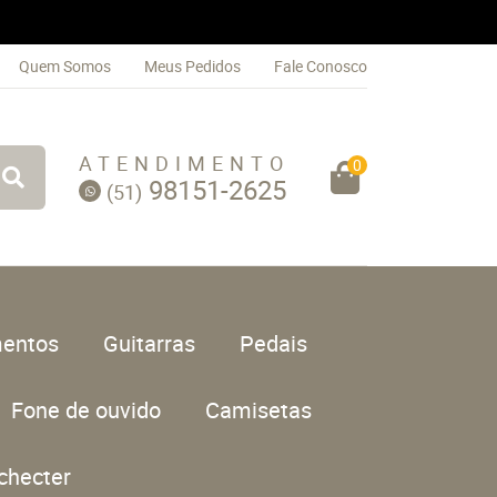
Quem Somos
Meus Pedidos
Fale Conosco
ATENDIMENTO
0
98151-2625
(51)
entos
Guitarras
Pedais
Fone de ouvido
Camisetas
checter