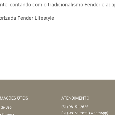
te, contando com o tradicionalismo Fender e adapt
rizada Fender Lifestyle
MAÇÕES ÚTEIS
ATENDIMENTO
(51)
98151-2625
 de Uso
(51)
98151-2625
(WhatsApp)
e Entrega