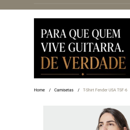
Home
Camisetas
T-Shirt Fender USA TSF-6