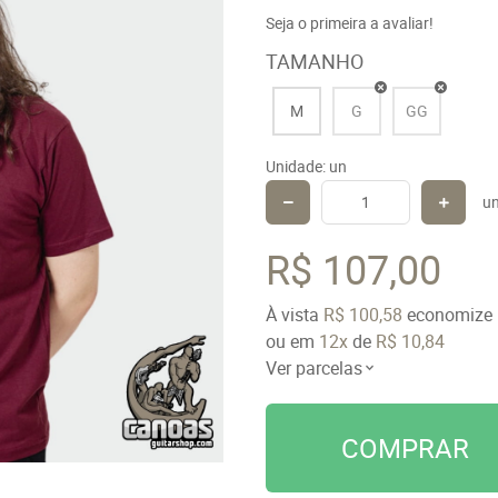
Seja o primeira a avaliar!
TAMANHO
M
G
GG
Unidade: un
u
R$ 107,00
À vista
R$ 100,58
economize
ou em
12x
de
R$ 10,84
Ver parcelas
COMPRAR