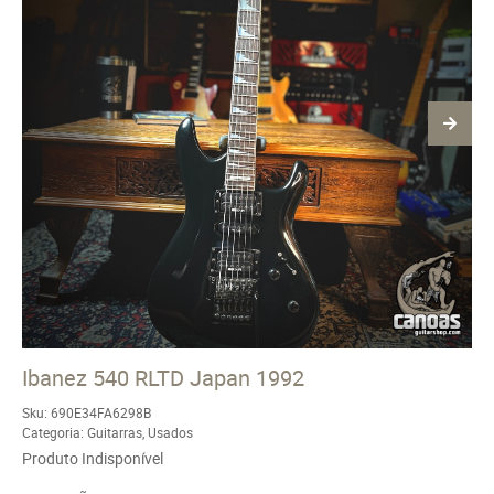
Ibanez 540 RLTD Japan 1992
Sku:
690E34FA6298B
Categoria:
Guitarras
,
Usados
Produto Indisponível