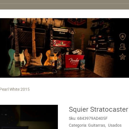
 Pearl White 2015
Squier Stratocaster
Sku:
6843979AD405F
Categoria:
Guitarras
Usados