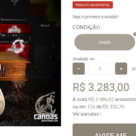
PRODUTO INDISPONÍVEL
Seja o primeira a avaliar!
CONDIÇÃO
Usado
Unidade: un
u
R$ 3.283,00
À vista
R$ 3.086,02
economi
ou em
12x
de
R$ 332,70
Ver parcelas
AVISE-ME