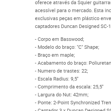
oferece através da Squier guitarr
acessível para o mercado. Esta in
exclusivas peças em plástico enve
captadores Duncan Designed SC-10
- Corpo em Basswood;
- Modelo do braço: "C" Shape;
- Braço em maple;
- Acabamento do braço: Poliuretan
- Numero de trastes: 22;
- Escala Radius: 9,5''
- Comprimento da escala: 25,5''
- Largura do Nut: 42mm;
- Ponte: 2-Point Synchronized Tre
- Captador 3 x Duncan Designed SC