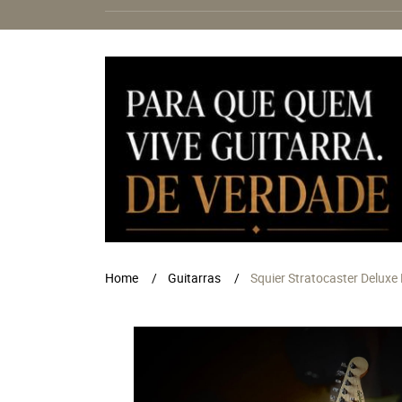
Home
Guitarras
Squier Stratocaster Deluxe