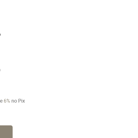
n
ze
6%
no Pix