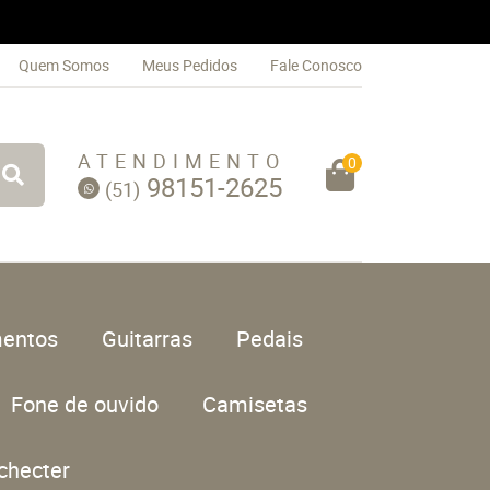
Quem Somos
Meus Pedidos
Fale Conosco
ATENDIMENTO
0
98151-2625
(51)
entos
Guitarras
Pedais
Fone de ouvido
Camisetas
checter