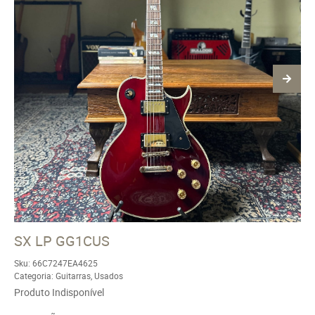
SX LP GG1CUS
Sku:
66C7247EA4625
Categoria:
Guitarras
,
Usados
Produto Indisponível