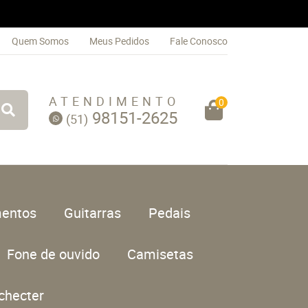
Quem Somos
Meus Pedidos
Fale Conosco
ATENDIMENTO
0
98151-2625
(51)
entos
Guitarras
Pedais
Fone de ouvido
Camisetas
checter