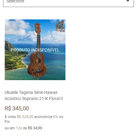
Selecione
Ukulele Tagima Série Hawaii
Acústico Soprano 21-K Floral II
R$ 345,00
À vista
R$ 324,30
economize
6%
no
Pix
ou em
12x
de
R$ 34,96