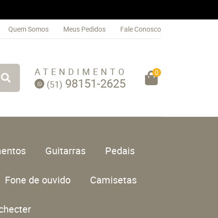
Quem Somos
Meus Pedidos
Fale Conosco
ATENDIMENTO
0
98151-2625
(51)
entos
Guitarras
Pedais
Fone de ouvido
Camisetas
checter