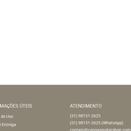
MAÇÕES ÚTEIS
ATENDIMENTO
(51)
98151-2625
 de Uso
(51)
98151-2625
(WhatsApp)
e Entrega
contato@canoasguitarshop.com