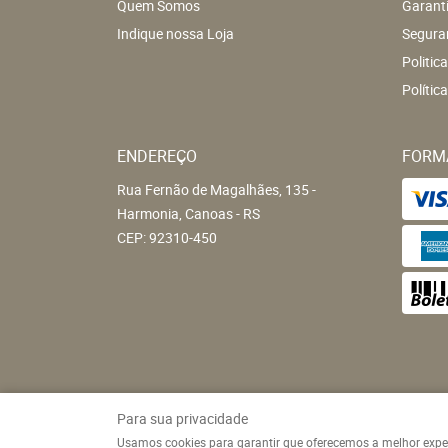
Quem Somos
Garant
Indique nossa Loja
Segura
Politic
Polític
ENDEREÇO
FORM
Rua Fernão de Magalhães, 135
-
Harmonia, Canoas
-
RS
CEP: 92310-450
Para sua privacidade
Usamos cookies para garantir que oferecemos a melhor experiê