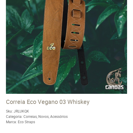
Correia Eco Vegano 03 Whiskey
Sku:
JRLUKQK
Categoria:
Correias
,
Novos
,
Acessórios
Marca:
Eco Straps