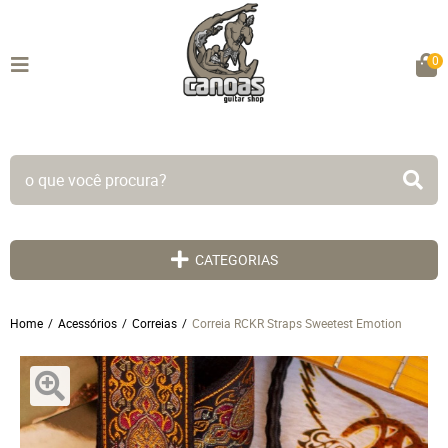
0
TODO SITE EM ATÉ 5X SEM JUROS!
CATEGORIAS
Home
Acessórios
Correias
Correia RCKR Straps Sweetest Emotion