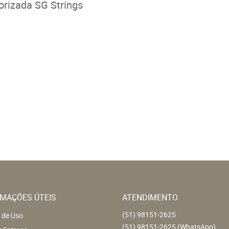
orizada SG Strings
MAÇÕES ÚTEIS
ATENDIMENTO
(51)
98151-2625
 de Uso
(51)
98151-2625
(WhatsApp)