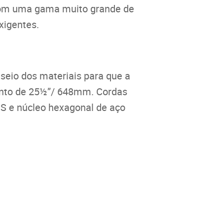
 Com uma gama muito grande de
exigentes.
eio dos materiais para que a
ento de 25½”/ 648mm. Cordas
S e núcleo hexagonal de aço