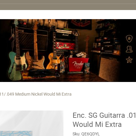
011/.049 Medium Nickel Would Mi Extra
Enc. SG Guitarra .
Would Mi Extra
Sku:
QE6QDYL