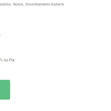
ssórios
Novos
Encordoamento Guitarra
n
6%
no Pix