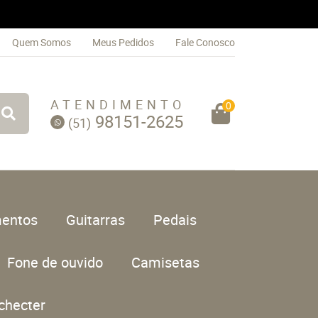
Quem Somos
Meus Pedidos
Fale Conosco
ATENDIMENTO
0
98151-2625
(51)
entos
Guitarras
Pedais
Fone de ouvido
Camisetas
checter