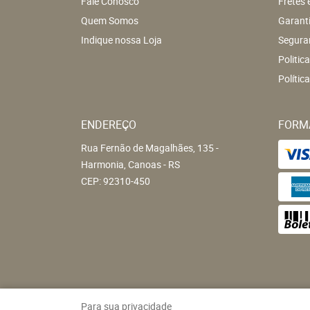
Fale Conosco
Fretes 
Quem Somos
Garant
Indique nossa Loja
Segura
Politic
Polític
ENDEREÇO
FORM
Rua Fernão de Magalhães, 135
-
Harmonia, Canoas
-
RS
CEP: 92310-450
Para sua privacidade