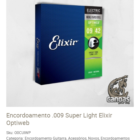
Encordoamento .009 Super Light Elixir
Optiweb
Sku:
O0CUIWP
Categoria:
Encordoamento Guitarra
,
Acessórios
,
Novos
,
Encordoamentos