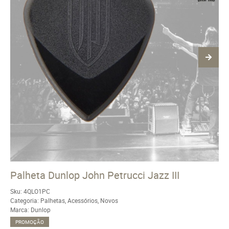
Palheta Dunlop John Petrucci Jazz III
Sku:
4QLO1PC
Categoria:
Palhetas
,
Acessórios
,
Novos
Marca:
Dunlop
PROMOÇÃO