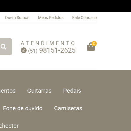
Quem Somos
Meus Pedidos
Fale Conosco
ATENDIMENTO
0
98151-2625
(51)
entos
Guitarras
Pedais
Fone de ouvido
Camisetas
checter