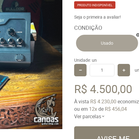
PRODUTO INDISPONÍVEL
Seja o primeira a avaliar!
CONDIÇÃO
Usado
Unidade: un
u
R$ 4.500,00
À vista
R$ 4.230,00
economi
ou em
12x
de
R$ 456,04
Ver parcelas
AVISE-ME