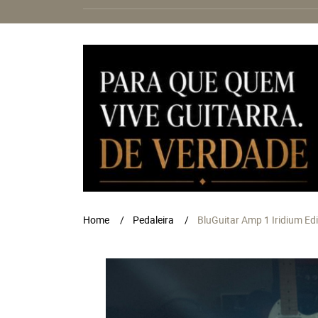
Home
Pedaleira
BluGuitar Amp 1 Iridium Edi