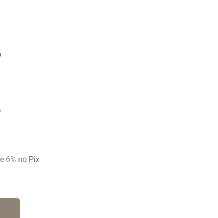
n
ze
6%
no Pix