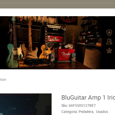
tion
BluGuitar Amp 1 Iri
Sku:
66F5505127BE7
Categoria:
Pedaleira
Usados