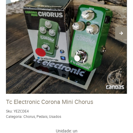
Tc Electronic Corona Mini Chorus
Sku:
YEZCDE4
Categoria:
Chorus
,
Pedais
,
Usados
Unidade: un